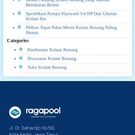
Berukuran Resmi
Spesifikasi Pompa Hayward 3/4 HP Dan Ukuran
Kolam Pas
Pilihan Tepat Paket Mesin Kolam Renang Paling
Hemat
Categories
Pembuatan Kolam Renang
Perawatan Kolam Renang
Toko Kolam Renang
Jl. Dr. Sahardjo No.58,
Kota Kediri, Jawa Timur