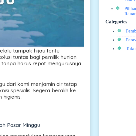
Pilih
Renan
Categories
Pemb
Pera
Toko
elalu tampak hijau tentu
lusi tuntas bagi pemilik hunian
l tanpa harus repot mengurusnya
u dari kami menjamin air tetap
nisi spesialis. Segera beralih ke
 higienis.
yah Pasar Minggu
 asing memerlukan kepercayaan