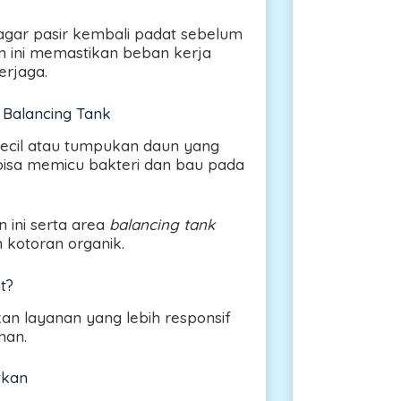
gar pasir kembali padat sebelum
in ini memastikan beban kerja
erjaga.
Balancing Tank
ecil atau tumpukan daun yang
i bisa memicu bakteri dan bau pada
 ini serta area
balancing tank
n kotoran organik.
t?
n layanan yang lebih responsif
nan.
tkan