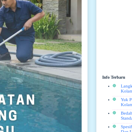
Info Terbaru
Langk
Kolam
Yuk P
Kola
Bedah
Stand
Spesi
Dan U