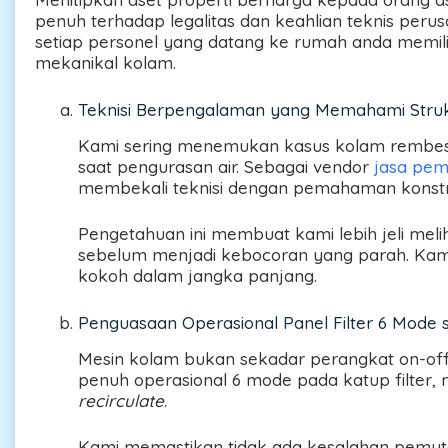
penuh terhadap legalitas dan keahlian teknis per
setiap personel yang datang ke rumah anda memilik
mekanikal kolam.
Teknisi Berpengalaman yang Memahami Struk
Kami sering menemukan kasus kolam rembes
saat pengurasan air. Sebagai vendor
jasa pem
membekali teknisi dengan pemahaman konstru
Pengetahuan ini membuat kami lebih jeli meli
sebelum menjadi kebocoran yang parah. Kam
kokoh dalam jangka panjang.
Penguasaan Operasional Panel Filter 6 Mode s
Mesin kolam bukan sekadar perangkat on-off 
penuh operasional 6 mode pada katup filter, 
recirculate
.
Kami memastikan tidak ada kesalahan pemut