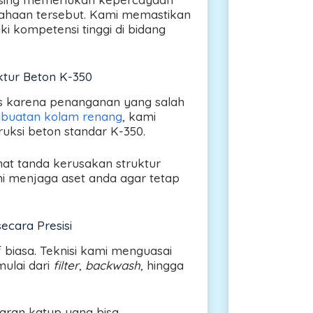
usahaan tersebut. Kami memastikan
i kompetensi tinggi di bidang
tur Beton K-350
 karena penanganan yang salah
buatan kolam renang
, kami
ksi beton standar K-350.
hat tanda kerusakan struktur
i menjaga aset anda agar tetap
ecara Presisi
biasa. Teknisi kami menguasai
mulai dari
filter
,
backwash
, hingga
aran katup yang bisa