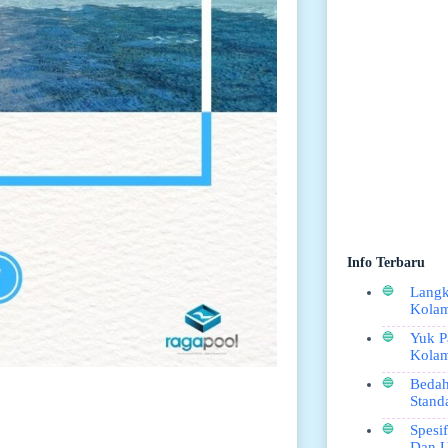
Info Terbaru
Langk
Kolam
Yuk P
Kola
Bedah
Stand
Spesi
Dan U