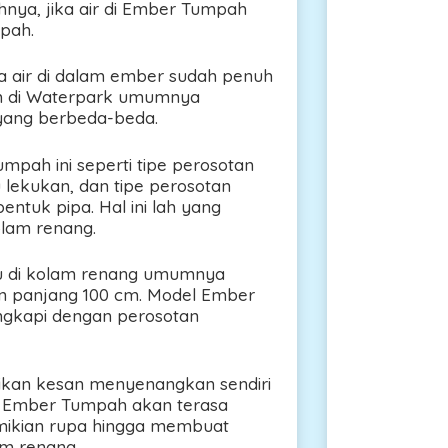
nya, jika air di Ember Tumpah
pah.
ka air di dalam ember sudah penuh
ah di Waterpark umumnya
yang berbeda-beda.
pah ini seperti tipe perosotan
 lekukan, dan tipe perosotan
ntuk pipa. Hal ini lah yang
lam renang.
au di kolam renang umumnya
an panjang 100 cm. Model Ember
ngkapi dengan perosotan
ikan kesan menyenangkan sendiri
ri Ember Tumpah akan terasa
emikian rupa hingga membuat
m renang.