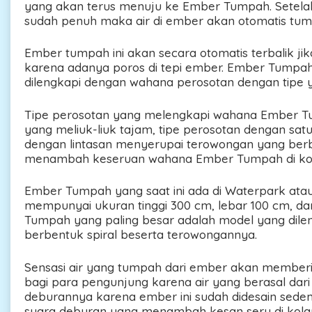
yang akan terus menuju ke Ember Tumpah. Setelah
sudah penuh maka air di ember akan otomatis tum
Ember tumpah ini akan secara otomatis terbalik ji
karena adanya poros di tepi ember. Ember Tump
dilengkapi dengan wahana perosotan dengan tipe 
Tipe perosotan yang melengkapi wahana Ember Tum
yang meliuk-liuk tajam, tipe perosotan dengan satu
dengan lintasan menyerupai terowongan yang berbe
menambah keseruan wahana Ember Tumpah di ko
Ember Tumpah yang saat ini ada di Waterpark at
mempunyai ukuran tinggi 300 cm, lebar 100 cm, d
Tumpah yang paling besar adalah model yang dile
berbentuk spiral beserta terowongannya.
Sensasi air yang tumpah dari ember akan member
bagi para pengunjung karena air yang berasal da
deburannya karena ember ini sudah didesain sed
suara deburan yang menambah kesan seru di kola